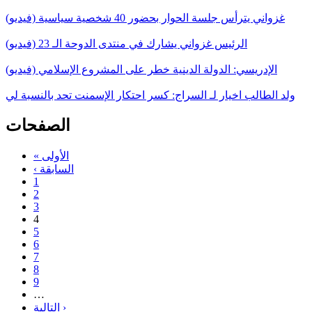
غزواني يترأس جلسة الحوار بحضور 40 شخصية سياسية (فيديو)
الرئيس غزواني يشارك في منتدى الدوحة الـ 23 (فيديو)
الإدريسي: الدولة الدينية خطر على المشروع الإسلامي (فيديو)
ولد الطالب اخيار لـ السراج: كسر احتكار الإسمنت تحد بالنسبة لي
الصفحات
« الأولى
‹ السابقة
1
2
3
4
5
6
7
8
9
…
التالية ›