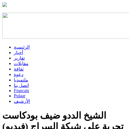
الرئيسية
أخبار
تقارير
مقابلات
ثقافة
دعوة
ملتميديا
اتصل بنا
Francais
Pulaar
الأرشيف
الشيخ الددو ضيف بودكاست
تجربة على شبكة السراج (فيديو)