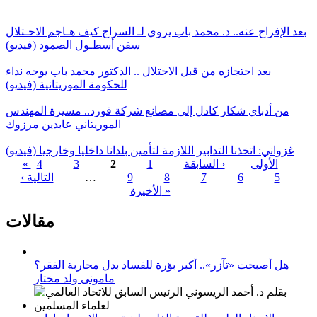
بعد الإفراج عنه.. د. محمد باب يروي لـ السراج كيف هـاجم الاحـتلال
سفن أسطـول الصمود (فيديو)
بعد احتجازه من قبل الاحتلال .. الدكتور محمد باب يوجه نداء
للحكومة الموريتانية (فيديو)
من أدباي شكار كادل إلى مصانع شركة فورد.. مسيرة المهندس
الموريتاني عابدين مرزوك
غزواني: اتخذنا التدابير اللازمة لتأمين بلدانا داخليا وخارجيا (فيديو)
« الأولى
‹ السابقة
1
2
3
4
5
6
7
8
9
…
التالية ›
الصفحات
الأخيرة »
مقالات
هل أصبحت «تآزر».. أكبر بؤرة للفساد بدل محاربة الفقر؟
مامونى ولد مختار