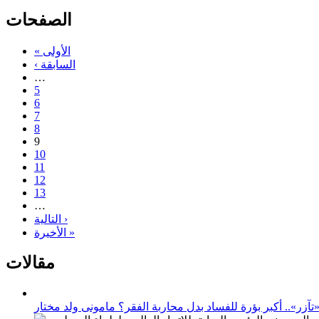
الصفحات
« الأولى
‹ السابقة
…
5
6
7
8
9
10
11
12
13
…
التالية ›
الأخيرة »
مقالات
زر».. أكبر بؤرة للفساد بدل محاربة الفقر؟ مامونى ولد مختار