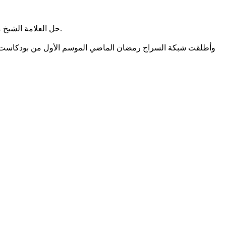
حل العلامة الشيخ محمد الحسن الددو رئيس مركز تكوين العلماء بموريتانيا، ضيفا على أولى حلقات الموسم الثاني من بودكاست تجربة الذي تنتجه شبكة السراج.
وأطلقت شبكة السراج رمضان الماضي الموسم الأول من بودكاست تج