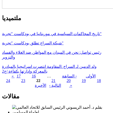
ملتميديا
تاريخ المحاكمات السياسية في موريتانيا في بودكاست "تجربة"
شبكة السراج تطلق بودكاست "تجربة"
رئيس تواصل: نحن في الميدان مع المواطن ضد الغلاء والفساد
والتزوير
ولد الدمين لـ السراج :المقاومة انتصرت اسراتيجيا بالمبادرة
بالمعركة وإدارتها بكفاءة /ج2
« الأولى
‹ السابقة
…
16
17
24
23
22
21
20
19
18
الصفحات
الأخيرة »
التالية ›
مقالات