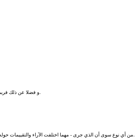
و فضلا عن ذلك فربما قد اكتسب التراجع التاريخي الكافي؛ فهذه هي ذكراه الثامن عشرة وتلك هي سن البلوغ والرشد كما أنها على أعتاب مدة التقادم في القانون.
بالتأكيد ليس هناك أدنى قصد ترويجي ( faire l'apologie ) من أي نوع سوى أن الذي جرى - مهما اختلفت الآراء والتقييمات حوله - ظل في حينه وسيبقى لحظة فارقة مفعمة بالآلام والآمال في حياة الوطن وتاريخه.