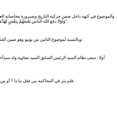
والموضوع في كنهه داخل ضمن حركية التاريخ وصيرورة مخاضاته العسيرة و
"وَلَوْلَا دفع الله الناس بَعْضَهُمْ بِبَعْضٍ لَهُدِّمَتْ صَوَامِعُ وبيع وصلوات"، وإذا تجاوزنا مسألة التأصيل فالمنطلق العملي هو أنه ليس ثمة انقلاب جيد أو سيء وإنما هناك انقلاب ناجح أو فاشل.
وبالنسبة لموضوع الثامن من يونيو وهو ضمن الفئة "غير الناجحة في الحال دون المآل " فقد تعاورته من الناحية الإجرائية والجزائية مجموعة حلقات متسلسلة مترابطة الفعل ومنفصلة الفاعل:
أولا : سعى نظام السيد الرئيس السابق السيد معاوية ولد سيدأح
فلم يثر في المحاكمة من فعل ما ذا ؟ أو من فعل بمن؟ وضمن أية ظروف؟ وفي النهاية كان الحكم على وزارة الدفاع( الدولة) بأنها من تتحمل المسؤلية عن الدماء والخسائر وجبر الضرر.