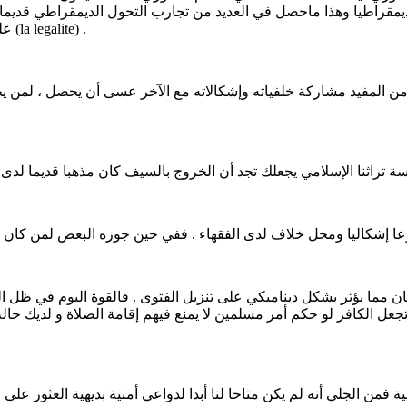
قراطيا وهذا ماحصل في العديد من تجارب التحول الديمقراطي قديما و
الفردي وهو في الحقيقة انتصار للشرعية (la legitimite) على المشروعية (la legalite) .
ا يؤثر بشكل ديناميكي على تنزيل الفتوى . فالقوة اليوم في ظل المقاربات التك
ونية فمن الجلي أنه لم يكن متاحا لنا أبدا لدواعي أمنية بديهية العثو