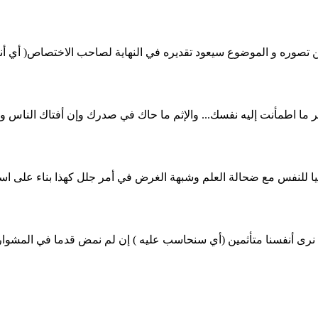
من تصوره و الموضوع سيعود تقديره في النهاية لصاحب الاختصاص( أي
لبر ما اطمأنت إليه نفسك... والإثم ما حاك في صدرك وإن أفتاك الناس وأ
عبدالله) في كل أمر وخطوة للطمأنينة ورد ا
يا للنفس مع ضحالة العلم وشبهة الغرض في أمر جلل كهذا بناء على اس
 نرى أنفسنا متأثمين (أي سنحاسب عليه ) إن لم نمض قدما في المشوار ح