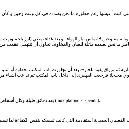
ابه مفتوحين لالتماس تيار الهواء . و بعد غداء نمطي (ارز بلحم وزيت 
 مخاطر ما نحن بصدده ماثلة للعيان والمخاوف تحاول أن تنتهبني فقمت 
وي مجلجلا فرجعت القهقرى إلى داخل باب المكتب ثم تداعت أشياء من 
بعد دقائق قليلة وكان أشخاص قد قدموا لاستجلاء الأمر تبين ان ما كان فوقنا هو سقف مزيف معلق (faux plafond suspendu).
القضبان الحديدية المتقادمة التي كانت تمسكه بنفس الكفاءة لذا تسببت