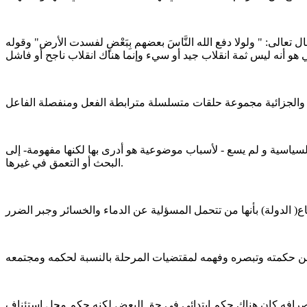
الى: " ولولا دفع الله النَّاسَ بعضهم بِبَعْضٍ لفسدت الأرض" وقوله
لسياسية و لم يسع - لأسباب موضوعية هو أدرى بها لكنها مفهومة- إلى
البحث أو التعمق في غيرها.