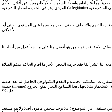
حديثا مما فتح آفاق واسعة للشعوب والأوطان بعيدا عن أغلال الحكم
من جانب آخر كان الموضوع حينها ثقيلا و شائكا بل مريرا مما يجعل من المفيد مشاركة خلفياته وإشكالاته مع الآخر عسى أن يحصل ، لمن يحتاج ، التفهم والانصاف و حتى العذر ولا سيما على المستوى الديني أو
الأخلاقي.
تيكية الجديدة و التقدم التكنولوجي الحاصل لم تعد عددية numerique) l) أو
خطية (lineaire) كما أن قيم هذا العصر في التسامح الديني وحرية المعتقد والتعبد تجعل الكافر لو حكم أمر مسلمين لا يمنع فيهم إقامة الصلاة و لديك حالة الاستعمار مثلا ،فهل هذا التسامح الديني يمنع الخروج
عليه؟؟.
ر على من يستفتى في الموضوع ؛ فلا يوجد شخص مأمون أصلا ولا هو مستعد