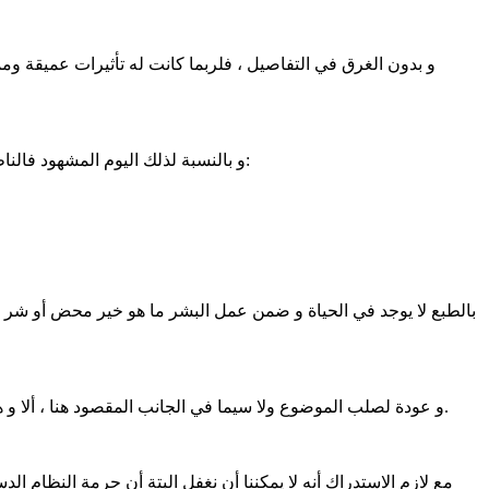
و بدون الغرق في التفاصيل ، فلربما كانت له تأثيرات عميقة وم
و بالنسبة لذلك اليوم المشهود فالناظرون إليه ولو من طرفي نقيض وكذا المفتونون به - حبا أو إدانة له - يبقون مجمعين على حقيقة كونه قد شكل نقطة مفصلية تحجز بين زمنين:
بالطبع لا يوجد في الحياة و ضمن عمل البشر ما هو خير محض أو شر محض
و عودة لصلب الموضوع ولا سيما في الجانب المقصود هنا ، ألا و هو ذلك المتسم بالحرج الشديد مما حصل من التعدي على " النظام الدستوري" أي الخروج على الحاكم مع ما استتبع ذلك من تداعيات خطيرة.
مع لازم الاستدراك أنه لا يمكننا أن نغفل البتة أن حرمة النظام