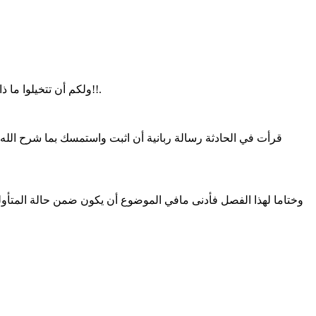
ولكم أن تتخيلوا ما ذا كان سيحدث لو لم أتراجع عدة سنتمترات على عجل ، فحوالي 30 كلغ من خرسانة ذلك الزمان كانت ستسقط على الرأس من علو ثلاثة أمتار!!.
قرأت في الحادثة رسالة ربانية أن اثبت واستمسك بما شرح الله
وختاما لهذا الفصل فأدنى مافي الموضوع أن يكون ضمن حالة المتأول