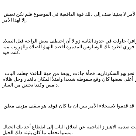
لقد كنا في خضم تحضيرات خطرة وكنت أتعجب من حالة الطمأنينة التي كنت أعيشها رغم خطورة ما نحن بصدده في كل وقت وحين و كأن الأمر لا يعنينا ضف إلى ذلك قوة الدافعية في الموضوع فلم نكن نعيش
إلا لهذا الأمر.
وافر) حاولت في حدود الثانية زوالا أن اختطف بعض الراحة قبل الصلاة
من فوري لطرد تلك الوساوس المدمرة أقصد التهيؤ للصلاة وللهروب مما
كنت فيه.
كان مكتبي في داخل بناية الاركان القديمة و هو يفتح في قاعة السكرتارية ثم برواق يقود للخارج. بعد أن تجاوزت باب المكتب بخطوة أو اثنتين نحو بهو السكرتاريه، فجأة جاءت زوبعة من جهة النافذة جعلت الباب
أعلى بعضها كان وقع سقوطه شديدا وامتلأ المكان بالغبار وحل ظلام
دامس وكدنا نختنق من الغبار.
 صدمة الاهتزاز الناجمة عن انغلاق الباب إلى انقطاع أحد تلك الحبال
مسببا تحطم ما كان يثبته ذلك الحبل.