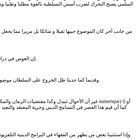
السلمي يصبح التحرك لضرب أسس التسلطية بالقوة مطلبا وطنيا وديم
إن الغوص في دراسة تراثنا الإسلامي يجعلك تجد أن الخروج بالسيف كان مذهبا قديما لدى سلف الأمة. فقد خرج من هو أفضل منا على من هو أعدل من أصاحبنا.
وقديما كما حديثا ظل الخروج على السلطان موضوعا إشكاليا ومحل خلاف لدى الفقهاء . ففي حين جوزه البعض لمن كان معه اثنا عشر ألفا فقد حرمه البعض الآخر ما أقام الحاكم فيكم الصلاة.
غير أن الأحوال تتبدل وكذا مقتضيات الزمان والمكان مم
وإذا استثنينا بعض من يظهر من الفقهاء في البرامج الدينية التلفزي