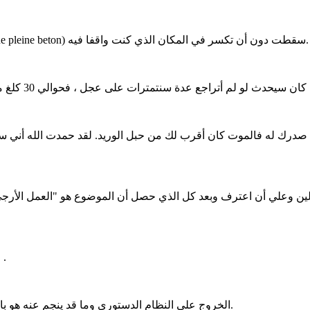
المهم في الموضوع هو أن طوبة إسمنتية مصمتة عظيمة الحجم (brique pleine beton) سقطت دون أن تكسر في المكان الذي كنت واقفا فيه.
 صدرك له فالموت كان أقرب لك من حبل الوريد. لقد حمدت الله أني سلم
ين وعلي أن اعترف وبعد كل الذي حصل أن الموضوع هو "العمل الأرجى" 
مع ذلك نستغفرك ربنا ونتوب إليك من كل قول وعمل ليس فيه رضاك .
الخروج على النظام الدستوري وما قد ينجم عنه هو بالطبع من الجرائم السياسية التي لها تكييفات جنائية في ذاتها ومآلاتها.