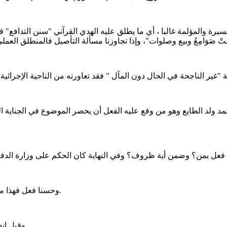
المؤلمة غالبا ، أي ما يطلق عليه الهدي القرآني "سنن التدافع" قال تع
مد ولد الطايع وهو من وقع عليه الفعل أن يحصر الموضوع في الجناية ا
وحسنا فعل فهذا من حكمته وتبصره وفهمه لمقتضيات المرحلة بالنسبة لحكمه ومجتمعه.
وقبل انصرافه كان هناك حكم ابتدائي في حق البعض لكنه حكم محل استئناف.