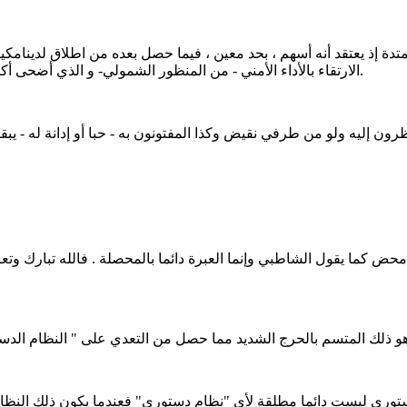
متدة إذ يعتقد أنه أسهم ، بحد معين ، فيما حصل بعده من اطلاق لدينا
الارتقاء بالأداء الأمني - من المنظور الشمولي- و الذي أضحى أكثر نضجا و أفضل كفاءة بل أنه صار محل إشادة في الخارج قبل الداخل.
 كما يقول الشاطبي وإنما العبرة دائما بالمحصلة . فالله تبارك وتعالى
 الدستوري ليست دائما مطلقة لأي "نظام دستوري" فعندما يكون ذلك النظ