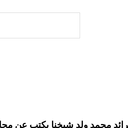
ائد محمد ولد شيخنا يكتب عن محاولة انقلاب 8 يونيو: