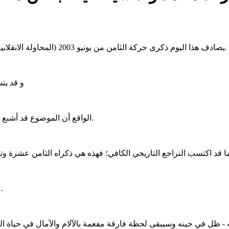
يصادف هذا اليوم ذكرى حركة الثامن من يونيو 2003 (المحاولة الانقلابية) التي شكلت حينها وميضا كاشفا وانفجارا مدويا بنكهة انفراج الخلاص.
و قد يت
الواقع أن الموضوع قد أشبع تناولا خلال السنوات الماضية مما يفقده طابع الحساسية و رونق الجدة.
مع ذلك ثمة أمور لصيقة بالذات والوجدان ومكنونات ال