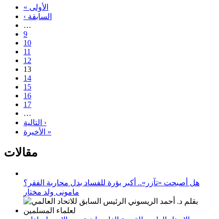
« الأولى
‹ السابقة
…
9
10
11
12
13
14
15
16
17
…
التالية ›
الأخيرة »
مقالات
هل أصبحت «تآزر».. أكبر بؤرة للفساد بدل محاربة الفقر؟
مامونى ولد مختار