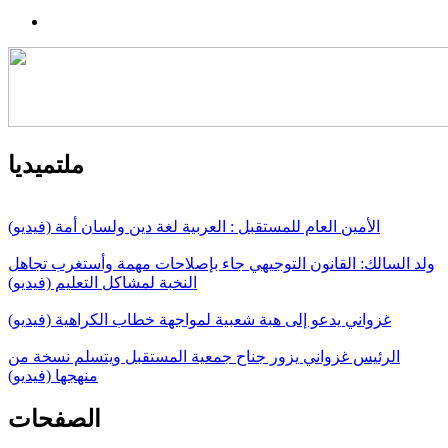
ملتميديا
الأمين العام للمستقبل : العربية لغة دين ولسان أمة (فيديو)
ولد السالك: القانون التوجيهي جاء بإصلاحات مهمة وأستغرب تجاهل
النخبة لمشاكل التعليم (فيديو)
غزواني يدعو إلى هبة شعبية لمواجهة خطاب الكراهية (فيديو)
الرئيس غزواني يزور جناح جمعية المستقبل ويتسلم نسخة من
منهجها (فيديو)
الصفحات