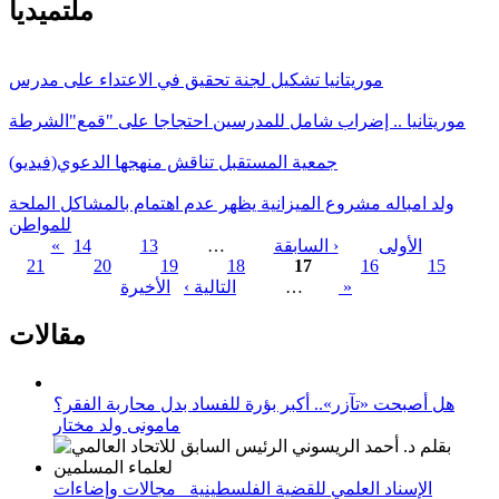
ملتميديا
موريتانيا تشكيل لجنة تحقيق في الاعتداء على مدرس
موريتانيا .. إضراب شامل للمدرسين احتجاجا على "قمع"الشرطة
جمعية المستقبل تناقش منهجها الدعوي(فيديو)
ولد امباله مشروع الميزانية يظهر عدم اهتمام بالمشاكل الملحة
للمواطن
« الأولى
‹ السابقة
…
13
14
21
20
19
18
17
16
15
الصفحات
الأخيرة »
…
التالية ›
مقالات
هل أصبحت «تآزر».. أكبر بؤرة للفساد بدل محاربة الفقر؟
مامونى ولد مختار
الإسناد العلمي للقضية الفلسطينية_ مجالات وإضاءات