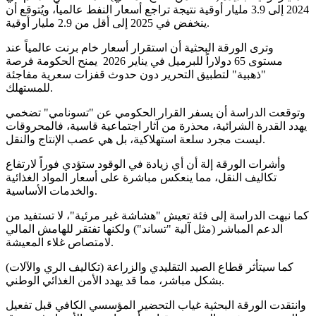
2024 إلى 3.9 مليار أوقية نتيجة تراجع أسعار النفط عالمياً، ويُتوقع أن
ينخفض في 2025 إلى أقل من 2.9 مليار أوقية.
وترى الورقة البحثية أن استقرار أسعار خام برنت عالمياً عند
مستوى 65 دولاراً للبرميل في يناير 2026 يمنح الحكومة فرصة
"ذهبية" لتطبيق التحرير دون حدوث قفزات سعرية مفاجئة
للمستهلك.
وتوقعت الدراسة أن يسفر القرار الحكومي عن "تسونامي" تضخمي
يهدد القدرة الشرائية، محذرة من آثار اجتماعية قاسية، فالمحروقات
ليست مجرد سلعة استهلاكية، بل هي عصب الإنتاج والنقل.
وأشرات الورقة إلة أن أي زيادة في الوقود ستؤدي فوراً لارتفاع
تكاليف النقل، مما ينعكس مباشرة على أسعار المواد الغذائية
والخدمات الأساسية.
كما نبهت الدراسة إلى فئة تعيش "هشاشة غير مرئية"، لا تستفيد من
الدعم المباشر (مثل آلية "تساند") ولكنها تفتقر للهامش المالي
لامتصاص غلاء المعيشة.
كما سيتأثر قطاع الصيد التقليدي والزراعة (تكاليف الري والآلات)
بشكل مباشر، مما قد يهدد الأمن الغذائي الوطني.
وانتقدت الورقة البحثية غياب التحضير المؤسسي الكافي قبل تفعيل