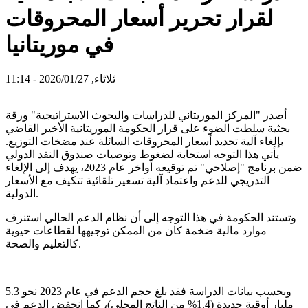
لقرار تحرير أسعار المحروقات
في موريتانيا
ثلاثاء, 2026/01/27 - 11:14
أصدر "المركز الموريتاني للدراسات والبحوث الاستراتيجية" ورقة
بحثية سلطت الضوء على قرار الحكومة الموريتانية الأخير القاضي
بإلغاء آلية تحديد أسعار المحروقات السائلة عند مضخات التوزيع.
يأتي هذا التوجه استجابة لضغوط وتوصيات صندوق النقد الدولي
ضمن برنامج "إصلاحي" تم توقيعه أواخر عام 2023، يهدف إلى الإلغاء
التدريجي للدعم واعتماد آلية تسعير تلقائية تتكيف مع الأسعار
الدولية.
وتستند الحكومة في هذا التوجه إلى أن نظام الدعم الحالي استنزف
موارد مالية ضخمة كان من الممكن توجيهها لقطاعات حيوية
كالتعليم والصحة.
وبحسب بيانات الدراسة فقد بلغ حجم الدعم في عام 2023 نحو 5.3
مليار أوقية جديدة (1.4% من الناتج المحلي)، كما انخفض الدعم في