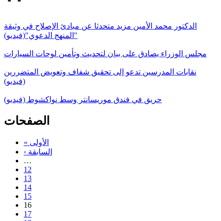
الدكتور محمد الأمين مزيد متحدثا عن مبادئ الإصلاح في وثيقة
"المنهج الدعوي"(فيديو)
مجلس الوزراء يصادق على بيان لتحديث وتأمين لوحات السيارات
نقابات المدرسين تدعو إلى تحقيق شفاف وتعويض المتضررين
(فيديو)
حريق في فندق موريسانتر وسط نواكشوط (فيديو)
الصفحات
« الأولى
‹ السابقة
…
12
13
14
15
16
17