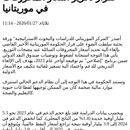
في موريتانيا
ثلاثاء, 2026/01/27 - 11:14
أصدر "المركز الموريتاني للدراسات والبحوث الاستراتيجية" ورقة
بحثية سلطت الضوء على قرار الحكومة الموريتانية الأخير القاضي
بإلغاء آلية تحديد أسعار المحروقات السائلة عند مضخات التوزيع.
يأتي هذا التوجه استجابة لضغوط وتوصيات صندوق النقد الدولي
ضمن برنامج "إصلاحي" تم توقيعه أواخر عام 2023، يهدف إلى الإلغاء
التدريجي للدعم واعتماد آلية تسعير تلقائية تتكيف مع الأسعار
الدولية.
وتستند الحكومة في هذا التوجه إلى أن نظام الدعم الحالي استنزف
موارد مالية ضخمة كان من الممكن توجيهها لقطاعات حيوية
كالتعليم والصحة.
وبحسب بيانات الدراسة فقد بلغ حجم الدعم في عام 2023 نحو 5.3
مليار أوقية جديدة (1.4% من الناتج المحلي)، كما انخفض الدعم في
2024 إلى 3.9 مليار أوقية نتيجة تراجع أسعار النفط عالمياً، ويُتوقع أن
ينخفض في 2025 إلى أقل من 2.9 مليار أوقية.