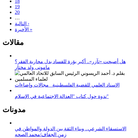
18
19
20
…
التالية ›
الأخيرة »
مقالات
هل أصبحت «تآزر».. أكبر بؤرة للفساد بدل محاربة الفقر؟
مامونى ولد مختار
الإسناد العلمي للقضية الفلسطينية_ مجالات وإضاءات
ندوة حول كتاب "العدالة الاجتماعية في الإسلام"
مدونات
الاستسقاء الشرعي.. وبناء الثقة بين الدولة والمواطن في
زمن الجفاف/محمد الصحه