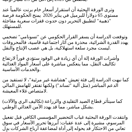
وترى الورقة البحثية أن استقرار أسعار خام برنت عالمياً عند
مستوى 65 دولاراً للبرميل في يناير 2026 يمنح الحكومة فرصة
"ذهبية" لتطبيق التحرير دون حدوث قفزات سعرية مفاجئة
للمستهلك.
وتوقعت الدراسة أن يسفر القرار الحكومي عن "تسونامي" تضخمي
يهدد القدرة الشرائية، محذرة من آثار اجتماعية قاسية، فالمحروقات
ليست مجرد سلعة استهلاكية، بل هي عصب الإنتاج والنقل.
وأشرات الورقة إلة أن أي زيادة في الوقود ستؤدي فوراً لارتفاع
تكاليف النقل، مما ينعكس مباشرة على أسعار المواد الغذائية
والخدمات الأساسية.
كما نبهت الدراسة إلى فئة تعيش "هشاشة غير مرئية"، لا تستفيد من
الدعم المباشر (مثل آلية "تساند") ولكنها تفتقر للهامش المالي
لامتصاص غلاء المعيشة.
كما سيتأثر قطاع الصيد التقليدي والزراعة (تكاليف الري والآلات)
بشكل مباشر، مما قد يهدد الأمن الغذائي الوطني.
وانتقدت الورقة البحثية غياب التحضير المؤسسي الكافي قبل تفعيل
المرسوم، مشيرة إلى عدة عقبات: أبرزها تحرير الأسعار في سوق
تعاني من الاحتكار قد يحوله إلى أداة لمضاعفة أرباح الشركات بدل