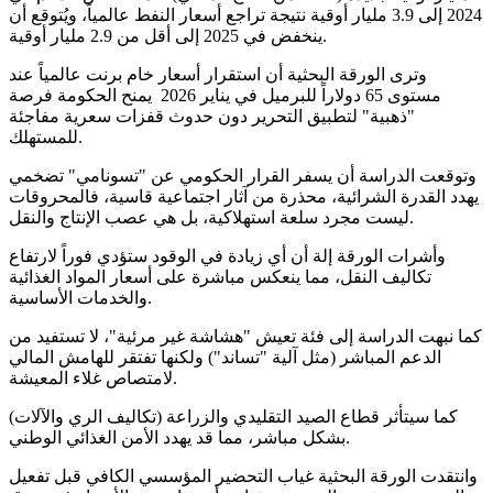
2024 إلى 3.9 مليار أوقية نتيجة تراجع أسعار النفط عالمياً، ويُتوقع أن
ينخفض في 2025 إلى أقل من 2.9 مليار أوقية.
وترى الورقة البحثية أن استقرار أسعار خام برنت عالمياً عند
مستوى 65 دولاراً للبرميل في يناير 2026 يمنح الحكومة فرصة
"ذهبية" لتطبيق التحرير دون حدوث قفزات سعرية مفاجئة
للمستهلك.
وتوقعت الدراسة أن يسفر القرار الحكومي عن "تسونامي" تضخمي
يهدد القدرة الشرائية، محذرة من آثار اجتماعية قاسية، فالمحروقات
ليست مجرد سلعة استهلاكية، بل هي عصب الإنتاج والنقل.
وأشرات الورقة إلة أن أي زيادة في الوقود ستؤدي فوراً لارتفاع
تكاليف النقل، مما ينعكس مباشرة على أسعار المواد الغذائية
والخدمات الأساسية.
كما نبهت الدراسة إلى فئة تعيش "هشاشة غير مرئية"، لا تستفيد من
الدعم المباشر (مثل آلية "تساند") ولكنها تفتقر للهامش المالي
لامتصاص غلاء المعيشة.
كما سيتأثر قطاع الصيد التقليدي والزراعة (تكاليف الري والآلات)
بشكل مباشر، مما قد يهدد الأمن الغذائي الوطني.
وانتقدت الورقة البحثية غياب التحضير المؤسسي الكافي قبل تفعيل