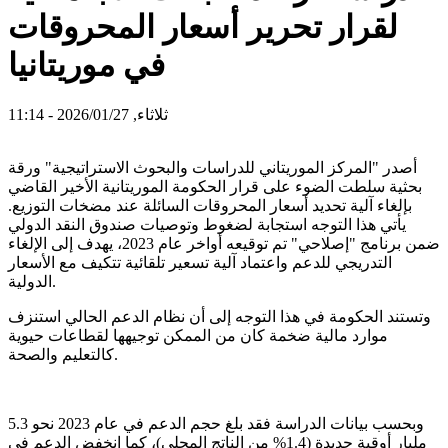
لقرار تحرير أسعار المحروقات
في موريتانيا
ثلاثاء, 2026/01/27 - 11:14
أصدر "المركز الموريتاني للدراسات والبحوث الاستراتيجية" ورقة
بحثية سلطت الضوء على قرار الحكومة الموريتانية الأخير القاضي
بإلغاء آلية تحديد أسعار المحروقات السائلة عند مضخات التوزيع.
يأتي هذا التوجه استجابة لضغوط وتوصيات صندوق النقد الدولي
ضمن برنامج "إصلاحي" تم توقيعه أواخر عام 2023، يهدف إلى الإلغاء
التدريجي للدعم واعتماد آلية تسعير تلقائية تتكيف مع الأسعار
الدولية.
وتستند الحكومة في هذا التوجه إلى أن نظام الدعم الحالي استنزف
موارد مالية ضخمة كان من الممكن توجيهها لقطاعات حيوية
كالتعليم والصحة.
وبحسب بيانات الدراسة فقد بلغ حجم الدعم في عام 2023 نحو 5.3
مليار أوقية جديدة (1.4% من الناتج المحلي)، كما انخفض الدعم في