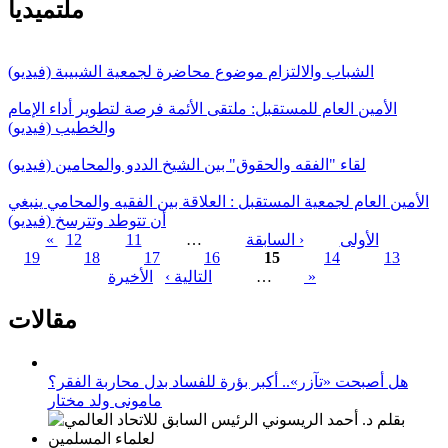
ملتميديا
الشباب والالتزام موضوع محاضرة لجمعية الشبيبة (فيديو)
الأمين العام للمستقبل: ملتقى الأئمة فرصة لتطوير أداء الإمام
والخطيب (فيديو)
لقاء "الفقه والحقوق" بين الشيخ الددو والمحامين (فيديو)
الأمين العام لجمعية المستقبل : العلاقة بين الفقيه والمحامي ينبغي
أن تتوطد وتترسخ (فيديو)
« الأولى
‹ السابقة
…
11
12
19
18
17
16
15
14
13
الصفحات
الأخيرة »
…
التالية ›
مقالات
هل أصبحت «تآزر».. أكبر بؤرة للفساد بدل محاربة الفقر؟
مامونى ولد مختار