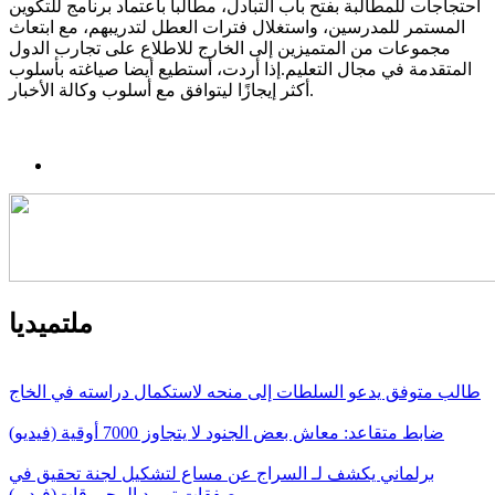
احتجاجات للمطالبة بفتح باب التبادل، مطالبا باعتماد برنامج للتكوين
المستمر للمدرسين، واستغلال فترات العطل لتدريبهم، مع ابتعاث
مجموعات من المتميزين إلى الخارج للاطلاع على تجارب الدول
المتقدمة في مجال التعليم.إذا أردت، أستطيع أيضا صياغته بأسلوب
أكثر إيجازًا ليتوافق مع أسلوب وكالة الأخبار.
ملتميديا
طالب متوفق يدعو السلطات إلى منحه لاستكمال دراسته في الخاج
ضابط متقاعد: معاش بعض الجنود لا يتجاوز 7000 أوقية (فيديو)
برلماني يكشف لـ السراج عن مساع لتشكيل لجنة تحقيق في
صفقات توريد المحروقات(فيديو)