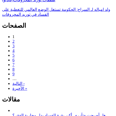
ولد امباله لـ السراج: الحكومة تستغل الوضع العالمي للتغطية على
الفساد في توريد المحروقات
الصفحات
1
2
3
4
5
6
7
8
9
…
التالية ›
الأخيرة »
مقالات
هل أصبحت «تآزر».. أكبر بؤرة للفساد بدل محاربة الفقر؟