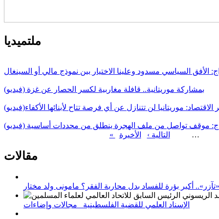
ملتميديا
ج: الأفق السياسي مسدود وعلينا الاختيار بين نموذج مالي أو السينغال
بمشاركة موريتانية.. قافلة مغاربية لكسر الحصار عن غزة (فيديو)
 الاقتصاد: موريتانيا لن تتنازل عن أي فرصة تتاح لأبنائها الأكفاء(فيديو)
اج: موقف تواصل من ملف الهجرة ينطلق من محددات أساسية (فيديو)
…
التالية ›
الصفحات
مقالات
زر».. أكبر بؤرة للفساد بدل محاربة الفقر؟ مامونى ولد مختار
الإسناد العلمي للقضية الفلسطينية_ مجالات وإضاءات