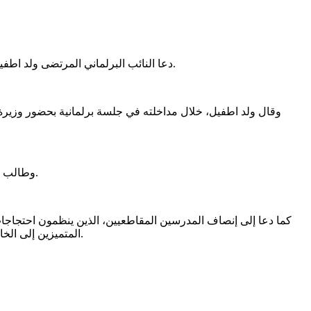
دعا النائب البرلماني المرتضى ولد اطفيل إلى إنهاء نظام التعاقد في قطاع التعليم، وإنصاف المدرسين المقاطعيين، معتبرا أن إصلاح المنظومة التعليمية يتطلب معالجة هذه الملفات.
وقال ولد اطفيل، خلال مداخلته في جلسة برلمانية بحضور وزيرة ا
وطالب باكتتاب المدرسين بطريقة تضمن المساواة في الحقوق والامتيازات، داعيا إلى تسوية وضعية المدرسين المتعاقدين الحاليين من خلال اكتتابهم.
كما دعا إلى إنصاف المدرسين المقاطعيين، الذين ينظمون احتجاجات 
المتميزين إلى الخارج للاطلاع على تجارب الدول المتقدمة في مجال التعليم.إذا أردت، أستطيع أيضا صياغته بأسلوب أكثر إيجازًا ليتوافق مع أسلوب وكالة الأخبار.