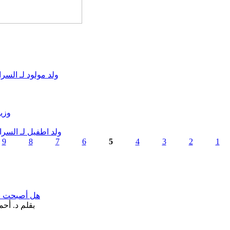
ولد مولود لـ السرا
وزير
ولد اطفيل لـ السر
9
8
7
6
5
4
3
2
1
هل أصبحت «تآ