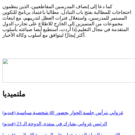
كما دعا إلى إنصاف المدرسين المقاطعيين، الذين ينظمون
احتجاجات للمطالبة بفتح باب التبادل، مطالبا باعتماد برنامج للتكوين
المستمر للمدرسين، واستغلال فترات العطل لتدريبهم، مع ابتعاث
مجموعات من المتميزين إلى الخارج للاطلاع على تجارب الدول
المتقدمة في مجال التعليم.إذا أردت، أستطيع أيضا صياغته بأسلوب
أكثر إيجازًا ليتوافق مع أسلوب وكالة الأخبار.
ملتميديا
غزواني يترأس جلسة الحوار بحضور 40 شخصية سياسية (فيديو)
الرئيس غزواني يشارك في منتدى الدوحة الـ 23 (فيديو)
الإدريسي: الدولة الدينية خطر على المشروع الإسلامي (فيديو)