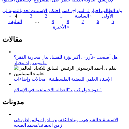
ولد الطالب اخيار لـ السراج: كسر احتكار الإسمنت تحد بالنسبة لي
« الأولى
‹ السابقة
1
2
3
4
5
6
7
8
9
…
التالية ›
الصفحات
الأخيرة »
مقالات
هل أصبحت «تآزر».. أكبر بؤرة للفساد بدل محاربة الفقر؟
مامونى ولد مختار
الإسناد العلمي للقضية الفلسطينية_ مجالات وإضاءات
ندوة حول كتاب "العدالة الاجتماعية في الإسلام"
مدونات
الاستسقاء الشرعي.. وبناء الثقة بين الدولة والمواطن في
زمن الجفاف/محمد الصحه