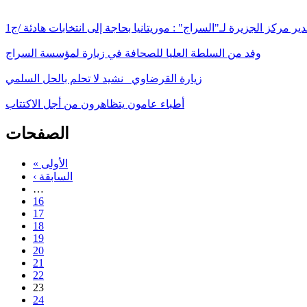
ير مركز الجزيرة لـ"السراج" : موريتانيا بحاجة إلى انتخابات هادئة /ج1
وفد من السلطة العليا للصحافة في زيارة لمؤسسة السراج
زيارة القرضاوي_ نشيد لا تحلم بالحل السلمي
أطباء عامون يتظاهرون من أجل الاكتتاب
الصفحات
« الأولى
‹ السابقة
…
16
17
18
19
20
21
22
23
24