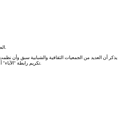
الطاقم التربوي بدوره كان محل شكر وتقدير من آباء التلاميذ، حيث شكره المتحدث باسمهم، كما قدمت لعدد من أفراد هذا الطاقم إفادات تقدير.
يذكر أن العديد من الجمعيات الثقافية والشبابية سبق وأن نظم
تكريم رابطة "الآباء" أمر تعود التلاميذ على غيابه، حيث تعاني الغالبية من التلاميذ من أي تكريم ولو رمزي من تلك الروابط ليحفزهم على الطلب والمثابرة ونتيجتهما.