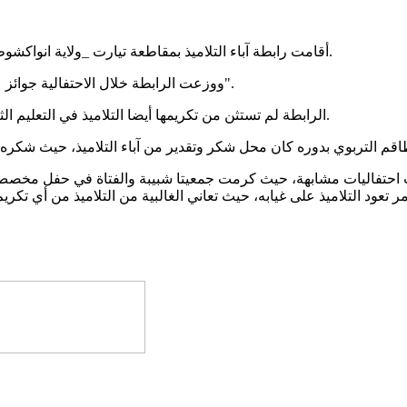
أقامت رابطة آباء التلاميذ بمقاطعة تيارت _ولاية انواكشوط الشمالية، أمس احتفالية على شرف المتميزين من تلامذة المقاطعة.
ووزعت الرابطة خلال الاحتفالية جوائز على الخمسة الأوائل من امتحان دخول السنة الأولى الإعدادية "كونكور".
الرابطة لم تستثن من تكريمها أيضا التلاميذ في التعليم الثانوي، حيث كرمت الخمسة الأوائل في مسابقة ختم الدروس الإعدادية.
ت احتفاليات مشابهة، حيث كرمت جمعيتا شبيبة والفتاة في حفل مخصص ا