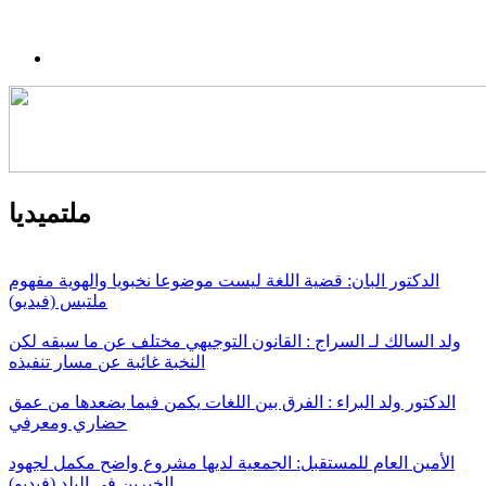
ملتميديا
الدكتور البان: قضية اللغة ليست موضوعا نخبويا والهوية مفهوم
ملتبس (فيديو)
ولد السالك لـ السراج : القانون التوجيهي مختلف عن ما سبقه لكن
النخبة غائبة عن مسار تنفيذه
الدكتور ولد البراء : الفرق بين اللغات يكمن فيما يضعدها من عمق
حضاري ومعرفي
الأمين العام للمستقبل: الجمعية لديها مشروع واضح مكمل لجهود
الخيرين في البلد (فيديو)