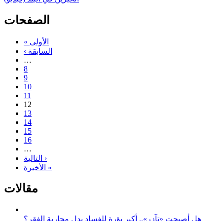
الصفحات
« الأولى
‹ السابقة
…
8
9
10
11
12
13
14
15
16
…
التالية ›
الأخيرة »
مقالات
هل أصبحت «تآزر».. أكبر بؤرة للفساد بدل محاربة الفقر؟