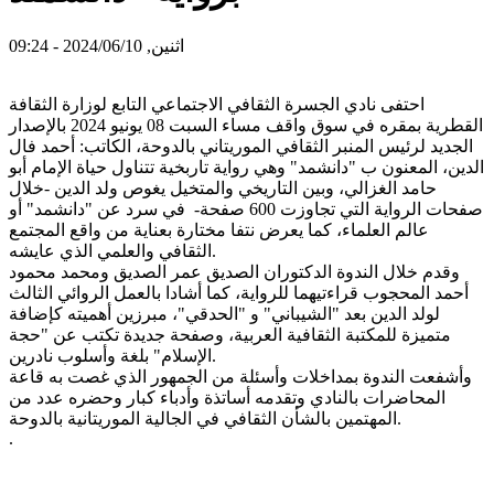
اثنين, 2024/06/10 - 09:24
احتفى نادي الجسرة الثقافي الاجتماعي التابع لوزارة الثقافة
القطرية بمقره في سوق واقف مساء السبت 08 يونيو 2024 بالإصدار
الجديد لرئيس المنبر الثقافي الموريتاني بالدوحة، الكاتب: أحمد فال
الدين، المعنون ب "دانشمد" وهي رواية تاربخية تتناول حياة الإمام أبو
حامد الغزالي، وبين التاريخي والمتخيل يغوص ولد الدين -خلال
صفحات الرواية التي تجاوزت 600 صفحة- في سرد عن "دانشمد" أو
عالم العلماء، كما يعرض نتفا مختارة بعناية من واقع المجتمع
الثقافي والعلمي الذي عايشه.
وقدم خلال الندوة الدكتوران الصديق عمر الصديق ومحمد محمود
أحمد المحجوب قراءتيهما للرواية، كما أشادا بالعمل الروائي الثالث
لولد الدين بعد "الشيباني" و "الحدقي"، مبرزين أهميته كإضافة
متميزة للمكتبة الثقافية العربية، وصفحة جديدة تكتب عن "حجة
الإسلام" بلغة وأسلوب نادرين.
وأشفعت الندوة بمداخلات وأسئلة من الجمهور الذي غصت به قاعة
المحاضرات بالنادي وتقدمه أساتذة وأدباء كبار وحضره عدد من
المهتمين بالشأن الثقافي في الجالية الموريتانية بالدوحة.
.