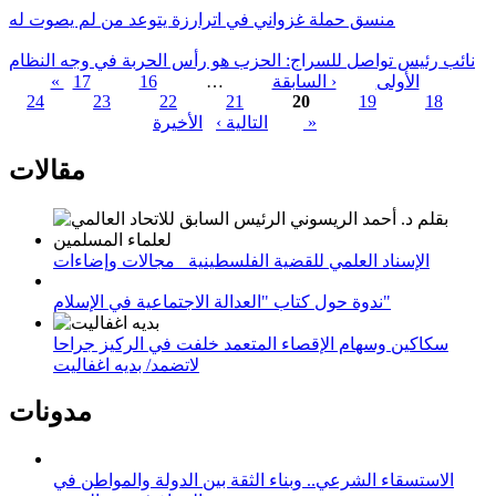
منسق حملة غزواني في اترارزة يتوعد من لم يصوت له
نائب رئيس تواصل للسراج: الحزب هو رأس الحربة في وجه النظام
« الأولى
‹ السابقة
…
16
17
24
23
22
21
20
19
18
الصفحات
الأخيرة »
التالية ›
مقالات
الإسناد العلمي للقضية الفلسطينية_ مجالات وإضاءات
ندوة حول كتاب "العدالة الاجتماعية في الإسلام"
سكاكين وسهام الإقصاء المتعمد خلفت في الركيز جراحا
لاتضمد/ بديه اغفاليت
مدونات
الاستسقاء الشرعي.. وبناء الثقة بين الدولة والمواطن في