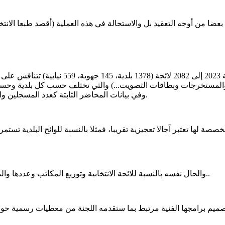
لمستخرجات وبطاقات التصويت...) والتي تختلف حسب كل بلدية وحسب 
وفي بيانات المحاضر الثابتة كعدد المسجلين والمصوتين، مع ثلاث لوائح وطنية (الوطنية المشتركة والنساء والشباب).
والحال نفسه بالنسبة للائحة الانتخابية وتوزيع المكاتب وعددها والمسجلين فيها، والتي تستمر مراجعتها حتى ثلاثين يوما قبل يوم الاقتراع..
تصميم برامجها الفنية مرتبط بما ستقدمه اللجنة من معطيات رسمية حول