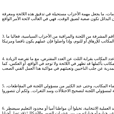
ومات، ما يجعل مهمة الأحزاب مستحيلة في تدقيق هذه اللائحة ومعرفة
3. طول فترة العملية: والتي في المتوسط ستستمر 48 س وربما أكثر من الفرز والمراجعة والتدقيق، وهي فترة أيضا تعجيزية وفوق قدرة الطواقم المشرفة من اللجنة والمراقبة من الأحزاب السياسية، فغالبا ما
4. زيادة عدد المكاتب: ست لوائح وستة صناديق ستضطر اللجنة إلى زيادة عدد المكاتب وذلك بنقص المسجلين في كل مكتب، وهو ما يزيد عدد المكاتب بقرابة الثلث عن العدد المفترض، مع ما تفرضه الزيادة
اتب بأكملها قد تظهر في اللائحة ولا توجد في الواقع، أو العكس، كما
5. قدرات ذهنية وبدنية عالية: فالعملية بشكلها الحالي تتطلب قدرات ذهنية وبدنية كبيرة جدا غير متوفرة عند كثير من الطواقم من رؤساء وأعضاء المكاتب، وحتى عند الكثير من مسؤولي اللجنة في المقاطعات،
6. التفريط في أصوات الناخبين: حيث يتم التفريط بنسبة كبيرة جدا من أصوات الناخبين لا يبلغ مستواها التعليمي ولا استيعابها الفني مستوى تعقيد العملية الانتخابية، تخيلوا أن مواطنا أميا أو محدود التعليم سيضطر
عن خياره أو خياراته من بين عشرات الصور والأشكال! (قد تصل أحيانا