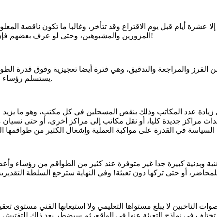
عشرة أيام قبل يوم الاقتراع وقد تتأخر، وغالبا ما تكون ناقصة المعل
المزورين والمشبوهين، وحتى لو عرف بعضهم فإن البدائل تكون صعبة لضيق الوقت، فهي في الغالب لائحة الأمر الواقع!
يستسلم رؤساء المكاتب للإرهاق أو للنوم، وإذا واصلوا فإن عملهم يكون ناقصا ومرتبكا.
اث مراكز جديدة كليا، أو نقل مكاتب إلى مراكز أخرى، أو حتى نسيان مك
تختلف في نماذج التعبئة عنها في الواقع، ثم سيضطر بعد ذلك للتفتيش 