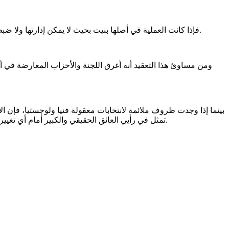
فإذا كانت العملية في أصلها بنيت بحيث لا يمكن إدارتها ولا ضبطها ولا السيطرة عليها؛ وبالتالي لا يمكن تقويمها ولا قياسها، فإنها ستتحول إلى فوضى خلاقة يستفيد منها الأقوياء والنافذون وتوجهها السلطات.
ومن مساوئ هذا التعقيد أنه أغرق اللجنة والأحزاب المعارضة في أ
بينما إذا وجدت ظروف ملائمة لانتخابات معقولة فنيا ولوجستيا، فإن الأ
تمثل في رأيي العائق الحقيقي والكبير أمام أي تغيير جدي في هذه البلاد، أو أمام تمثيل حقيقي للمعارضة في البرلمان وفي جهات التنمية المحلية، يوازي حضورها ومكانتها في الشارع الموريتاني.