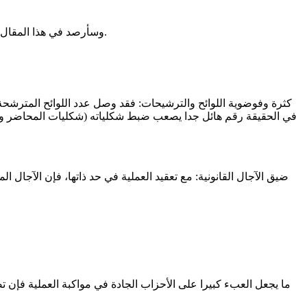
وسأرصد في هذا المقال بعضا من أوجه التعقيد بل والاستحالة في هذه العملية (أقصد طبعا الانتخابات المحلية والنيابية مقارنة بالرئاسية) ثم أختم بمقترحات للمستقبل.
في الحقيقة رقم هائل جدا يصعب ضبط شكلياته (شكليات المحاضر وا
ما يجعل العبء كبيرا على الأحزاب الجادة في مواكبة العملية فإن 