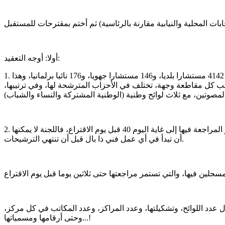
أولا: أوجه التعقيد:
1. كثرة وفوضوية اللوائح والترشيحات: فقد وصل عدد اللوائح المترشحة 2023 إلى 2082 لائحة (1378 بلدية، 145 جهوية، 559 نيابية) تتنافس على 4142 مستشارا بلديا، و146 مستشارا جهويا، و176 نائبا برلمانيا، وهذا
كل مقاطعة وجهة، تختلف في الأحزاب المترشحة لها، وفي ترتيبها،
2. ضيق الآجال القانونية: مع تعقيد العملية في حد ذاتها، فإن الآجال المخصصة لها تعتبر آجالا تعجيزية تقريبا، فمثلا بالنسبة للوائح البلدية تستمر المراجعة فيها إلى غاية اليوم 40 قبل يوم الاقتراع، فاللجنة لا يمكنها
أن تبدأ في أي عمل فني ذا بال قبل أن تنتهي الترشيحات.
 عدد اللوائح، وتشكيلتها، وعدد المراكز، وعدد المكاتب في كل مركز،
وحتى أرقامها ومسمياتها...!