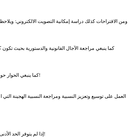
6. كما ينبغي الحوار حول تقطيع انتخابي عادل يعبر، عن التوزع الحقيقي للسكان ولا يعطي امتيازات انتخابية غير مبررة إحصائيا لجهات ومناطق على حساب أخرى!
إذا لم يتوفر الحد الأدنى من المعقولية في شروط وظروف تنظيم الانتخابات فنيا، فإن المعارضة ستظل تطارد خيط دخان، لا هي تدركه ولا هو يختفي لتقنط وتستريح!