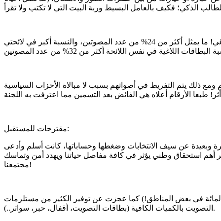
وهذا ما يفسر العدد الهائل من البطاقات اللاغية: فمثلا في 2023 بلغ عدد البطاقات اللاغية في اللائحة الوطنية المشتركة 308 آلاف صوت لاغي! ما يمثل أكثر من 24% من عدد المصوتين، والنسبة أكبر في لائحتي
ومع ذلك يتم التفريط في أصواتهم بسبب لا مبالاة الأحزاب السياسية
مقترحات للمستقبل:
بكرة وبعيدة عن سيف الانتخابات وضغطها وحساباتها، كانت أسلم وأدعى
ر أهم استحقاق وطني يؤثر في كافة مفاصل حياتنا ويهدد أمن وتماسك
مجتمعنا!
ستخرجات بنسبة قاربت الأربعين في المائة في بعض المناطق!) كما عجزت عن توفير الكثير من مستلزمات
التصويت بالكميات الكافية (بطاقات التصويت، أقفال، حبر، سواتر..).