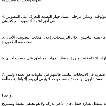
الدولة والأحزاب السياسية.
4. ومن الاقتراحات كذلك دراسة إمكانية التصويت الالكتروني: ويلاحظ أنه كلما تمت رقمنة وأتمتة خدمة معينة، فإنها تصبح أدق وأسهل وأكثر موثوقية، ويمكن مرحليا اعتماد جهاز البصمة للتعرف على المصوتين
في أفق اعتماد التصويت الإلكتروني.
5. كما ينبغي مراجعة الآجال القانونية والدستورية بحيث تكون كافية وغير ضاغطة من أجل تحضير جيد للعملية الانتخابية (مرسوم استدعاء هيئة الناخبين، آجال الترشيحات، إعلان مكاتب التصويت، الآجال
المخصصة للطعون..)
7. العمل على توسيع وتعزيز النسبية ومراجعة النسبية الهجينة التي اعتمدت في الانتخابات المحلية الأخيرة، وأدت إلى خروج المعارضة بنتائج صفرية في الانتخابات البلدية، فالمهم في البلديات هو العمدة وليس
المستشارون، والعمدة منصب واحد لا ينبغي أن يمر إلا بأغلبية مطلقة!
وأخيرا..