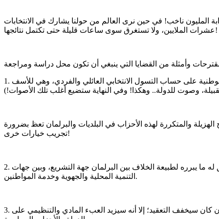
رابة المليون ناخب! في حين نرى العالم من حولنا يشارك في الانتخابات
عشرات الملايين، ولا تستغرق سوى ساعات قليلة حتى تكتمل نتائجها!
1. بطاقة التصويت الواحدة: ومن ميزات هذا المقترح أنه سيسهل العملية بدرجة كبيرة وسيعلي أيضا من شأن الأحزاب والكتل السياسية الوطنية على حساب التسول الانتخابي العائلي والفردي، وهي للأسف
يلة، وصوت للدولة.. وهكذا! وفي النهاية ستضيع أغلب تلك الأصوات!)
لمعارضة، ولعل النتائج الهزيلة والمتكررة لهذه الأحزاب في البلديات والبرلمان تعظ بضرورة
تجريب خيارات خرى!
2. من الخيارات البديلة اعتماد بطاقتي تصويت: واحدة للبلدية والجهوية، وأخرى للنيابيات، وهذا أيضا سيخفف من صعوبة العملية، وهذا التفريق له ما يبرره لطبيعة الخلاف بين البرلمان جهة التشريع، وبين جهات
التنمية المحلية والجهوية وخدمة المواطنين.
3. من الاقتراحات أيضا فصل الانتخابات زمنيا: بحيث تكون الانتخابات البلدية والجهوية في وقت، والانتخابات التشريعية في وقت آخر، وهذا وإن كان سيخفف التعقيد؛ إلا أنه سيزيد العبء المادي والتنظيمي على