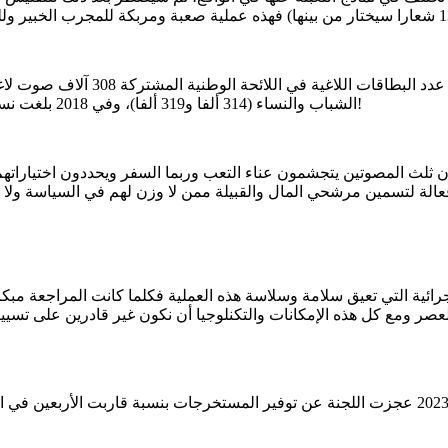
الشباب والنساء (314 ألفا و319 ألفا)، وفي 2018 بلغت نسبة البطاقات اللاغية في نفس اللائحة أكثر من 32% من عدد المصوتين!
 ثلث المصوتين يتجشمون عناء التعب وربما السفر ويحددون اختياراتهم 
لإجرائية التي تعيق سلامة وسلاسة هذه العملية فكلما كانت المراجعة م
صر ومع كل هذه الإمكانات والتكنلوجيا أن نكون غير قادرين على تسيي
فمن المخجل أن تعجز اللجنة عن توفير المستخرجات للممثلين (في 2023 عجزت اللجنة عن توفير الم