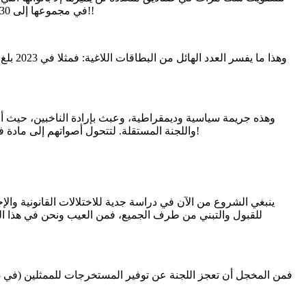
في مجموعها إلى 130 شعارا سيختار من بينها) فهذه عملية صعبة ومربكة للمجرب الخبير وللطالب الذكي؛ فكيف بالعامل البسيط وربة البيت التي لا تكتب ولا تقرأ!!
وهذه جريمة سياسية وديمقراطية، وعبث بإرادة الناخبين، حيث أن
واللجنة المستقلة. لتتحول أصواتهم إلى مادة فعالة لتسمين مرشحي المال والقبيلة ممن لا وزن لهم في السياسة ولا أثر! طبعا الأرقام أعلاه هي الفائض بعد التسمين مما اعترفت به اللجنة!
ينبغي الشروع من الآن في دراسة جدية للاختلالات القانونية وا
للقبول والتبني من طرف الجميع، فمن العيب ونحن في هذا الع