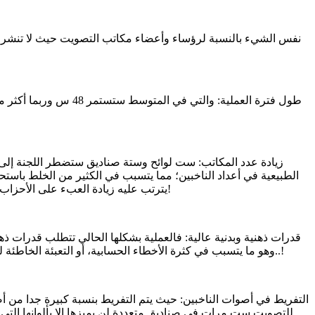
نفس الشيء بالنسبة لرؤساء وأعضاء مكاتب التصويت حيث لا تنشر إلا 
الطبيعية في أعداد الناخبين؛ مما يتسبب في الكثير من الخلط باستحد
يترتب عليه زيادة العبء على الأحزاب السياسة في القدرة على مواكبة العملية وإشغال الكثير من طواقمها المدربة عن جلب الناخبين وتعبئتهم في مواكبة هذا العمل الفني الصعب!
وهو ما يتسبب في كثرة الأخطاء الحسابية، أو التعبئة الخاطئة للمحاضر، أو حتى تركها دون تعبئة! وفي النهاية سترجع السلطة التقديرية لمسؤولي اللجنة لتصحيح الاختلالات وسد الثغرات.. ولكم أن تتصوروا..!
للتصويت ست مرات في صناديق متعددة لن يميزها إلا بألوانها التي 