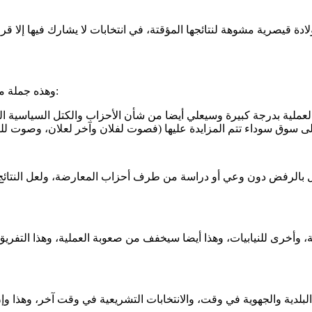
لادة قيصرية مشوهة لنتائجها المؤقتة، في انتخابات لا يشارك فيها إلا ق
وهذه جملة مقترحات وأمثلة من القضايا التي ينبغي أن تكون محل دراسة ومراجعة:
 سوق سوداء تتم المزايدة عليها (فصوت لفلان وآخر لعلان، وصوت للقب
نة المستقلة طرحت هذا المقترح في 2023 ولكنه قوبل بالرفض دون وعي أو دراسة من طرف أحزاب ا