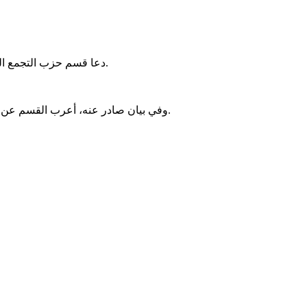
دعا قسم حزب التجمع الوطني للإصلاح والتنمية (تواصل) في توجنين السلطات إلى التدخل العاجل لحل أزمة العطش المتفاقمة التي تعاني منها المقاطعة منذ شهرين.
وفي بيان صادر عنه، أعرب القسم عن استنكاره للوضع الحالي، مشيرًا إلى أن السكان يواجهون تكاليف وأضرارًا متزايدة بسبب نقص المياه، دون إجراءات فعالة من الجهات المعنية.