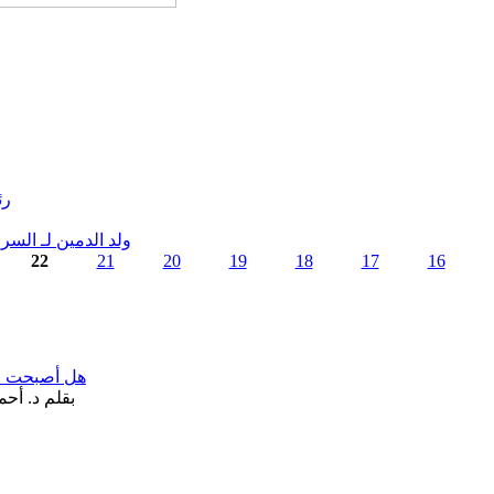
رئ
ولد الدمين لـ السرا
22
21
20
19
18
17
16
هل أصبحت «تآ