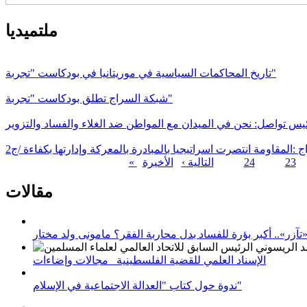
ملتميديا
تاريخ المحاكمات السياسية في موريتانيا في بودكاست "تجربة"
شبكة السراج تطلق بودكاست "تجربة"
يس تواصل: نحن في الميدان مع المواطن ضد الغلاء والفساد والتزوير
ج :المقاومة انتصرت اسراتيجيا بالمبادرة بالمعركة وإدارتها بكفاءة /ج2
23
24
التالية ›
الصفحات
مقالات
زر».. أكبر بؤرة للفساد بدل محاربة الفقر؟ مامونى ولد مختار
الإسناد العلمي للقضية الفلسطينية_ مجالات وإضاءات
ندوة حول كتاب "العدالة الاجتماعية في الإسلام"