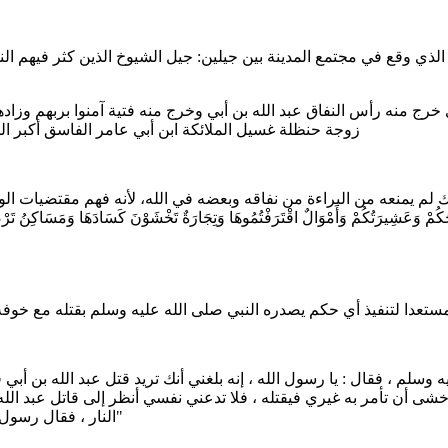
 الذي وقع في مجتمع المدينة بين جيلين: جيل الشيوخ الذين كثر فيهم ال
خرج منه رأس النفاق عبد الله بن أبي وخرج منه فتية آمنوا بربهم وزاده
زوجة حنظلة غسيل الملائكة ابن أبي عامر الفاسق أكبر الم
ك لم يمنعه من البراءة من نفاقه وبعضه في الله، لأنه فهم مقتضيات الو
شِيرَتُكُمْ وَأَمْوَالٌ اقْتَرَفْتُمُوهَا وَتِجَارَةٌ تَخْشَوْنَ كَسَادَهَا وَمَسَاكِنُ تَرْضَوْنَهَا
ان مستعدا لتنفيذ أي حكم يصدره النبي صلى الله عليه وسلم بقتله مع خو
سلم ، فقال : يا رسول الله ، إنه بلغني أنك تريد قتل عبد الله بن أبي ف
خشى أن تأمر به غيري فيقتله ، فلا تدعني نفسي أنظر إلى قاتل عبد الله
النار ، فقال رسول الله صلى الله عليه وسلم : بل نترفق به ، ونحسن صحبته ما بقي معنا"