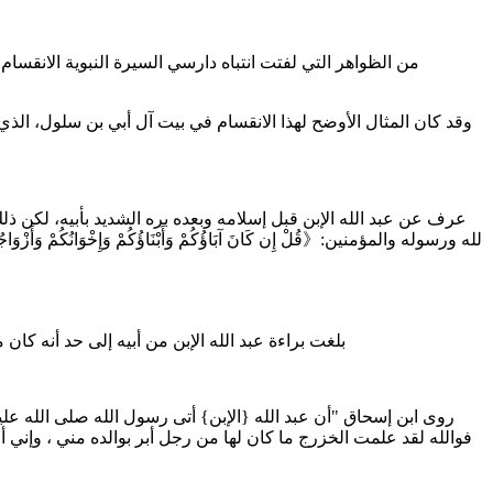
من الظواهر التي لفتت انتباه دارسي السيرة النبوية الانقسام
وقد كان المثال الأوضح لهذا الانقسام في بيت آل أبي بن سلول، الذي 
عرف عن عبد الله الإبن قبل إسلامه وبعده بره الشديد بأبيه، لكن ذل
لله ورسوله والمؤمنين:《قُلْ إِن كَانَ آبَاؤُكُمْ وَأَبْنَاؤُكُمْ وَإِخْوَانُكُمْ وَأَزْوَاجُكُمْ وَعَ
بلغت براءة عبد الله الإبن من أبيه إلى حد أنه ك
روى ابن إسحاق "أن عبد الله {الإبن} أتى رسول الله صلى الله عليه و
فوالله لقد علمت الخزرج ما كان لها من رجل أبر بوالده مني ، وإني أ