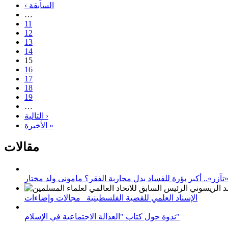
‹ السابقة
…
11
12
13
14
15
16
17
18
19
…
التالية ›
الأخيرة »
مقالات
زر».. أكبر بؤرة للفساد بدل محاربة الفقر؟ مامونى ولد مختار
الإسناد العلمي للقضية الفلسطينية_ مجالات وإضاءات
ندوة حول كتاب "العدالة الاجتماعية في الإسلام"