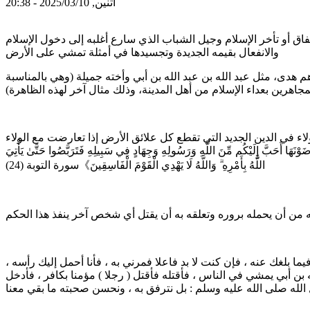
اثنين, 2025/03/10 - 20:38
نفاق أو تأخر الإسلام وجيل الشباب الذي سارع أغلبه إلى دخول الإسلام
والانفعال بقيمه الجديدة وتجسيدها في أمثلة تمشي على الأرض
م هدى، مثل عبد الله بن عبد الله بن أبي وأخته جميلة (وهي بالمناسبة
جاهرين بعداء الإسلام من أهل المدينة، وذلك مثال آخر لهذه الظاهرة)
لاء في الدين الجديد التي تقطع كل علائق الأرض إذا تعارضت مع الولاء
 أَحَبَّ إِلَيْكُم مِّنَ اللَّهِ وَرَسُولِهِ وَجِهَادٍ فِي سَبِيلِهِ فَتَرَبَّصُوا حَتَّىٰ يَأْتِيَ
اللَّهُ بِأَمْرِهِ ۗ وَاللَّهُ لَا يَهْدِي الْقَوْمَ الْفَاسِقِينَ》سورة التوبة (24)
فه من أن يحمله بروره وتعلقه به أن يقتل أي شخص آخر ينفذ هذا الحكم
يما بلغك عنه ، فإن كنت لا بد فاعلا فمرني به ، فأنا أحمل إليك رأسه ،
 بن أبي يمشي في الناس ، فأقتله فأقتل ( رجلا ) مؤمنا بكافر ، فأدخل