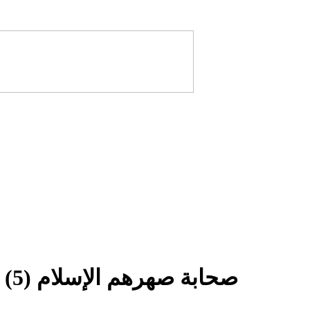
صحابة صهرهم الإسلام (5) "البار ينوي قتل أباه"/ المختار نافع