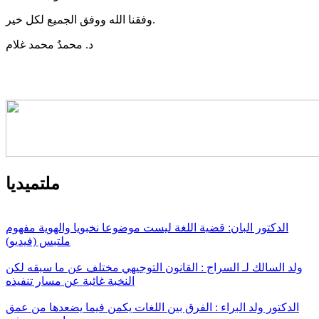
وفقنا الله ووفق الجميع لكل خير.
د. محمدٌ محمد غلام
ملتميديا
الدكتور البان: قضية اللغة ليست موضوعا نخبويا والهوية مفهوم
ملتبس (فيديو)
ولد السالك لـ السراج : القانون التوجيهي مختلف عن ما سبقه لكن
النخبة غائبة عن مسار تنفيذه
الدكتور ولد البراء : الفرق بين اللغات يكمن فيما يضعدها من عمق