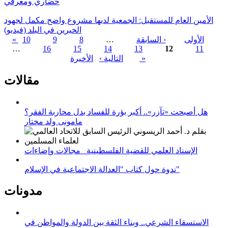
حضاري ومعرفي
الأمين العام للمستقبل: الجمعية لديها مشروع واضح مكمل لجهود
الخيرين في البلد (فيديو)
« الأولى
‹ السابقة
…
8
9
10
…
16
15
14
13
12
11
الصفحات
الأخيرة »
التالية ›
مقالات
هل أصبحت «تآزر».. أكبر بؤرة للفساد بدل محاربة الفقر؟
مامونى ولد مختار
الإسناد العلمي للقضية الفلسطينية_ مجالات وإضاءات
ندوة حول كتاب "العدالة الاجتماعية في الإسلام"
مدونات
الاستسقاء الشرعي.. وبناء الثقة بين الدولة والمواطن في