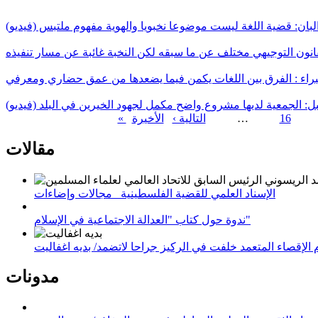
البان: قضية اللغة ليست موضوعا نخبويا والهوية مفهوم ملتبس (فيديو)
لقانون التوجيهي مختلف عن ما سبقه لكن النخبة غائبة عن مسار تنفيذه
البراء : الفرق بين اللغات يكمن فيما يضعدها من عمق حضاري ومعرفي
بل: الجمعية لديها مشروع واضح مكمل لجهود الخيرين في البلد (فيديو)
16
…
التالية ›
الصفحات
مقالات
الإسناد العلمي للقضية الفلسطينية_ مجالات وإضاءات
ندوة حول كتاب "العدالة الاجتماعية في الإسلام"
لإقصاء المتعمد خلفت في الركيز جراحا لاتضمد/ بديه اغفاليت
مدونات