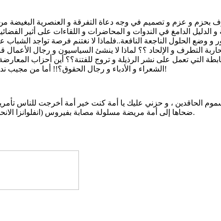
وقوف بحزم و عزم و تصميم في وجه دعاة التفرقة و العنصرية البغيضة من 
 و الدليل الدامغ في الندوات و المحاضرات و اللقاءات على أثير الفضائي
ر و وضع الحلول الناجعة النافعة..فلماذا لا نغتنم فرصة تواجد الشبا
اربة التطرف و الإلحاد ؟؟ لماذا لا ينشئ السياسيون و رجال الأعمال قن
 الهابطة التي تعمل على نشر الرذيلة و تروج للفتنة؟؟ أين أحزاب المعارض
الشعراء و الأدباء و رجال الحقوق؟!! أما من مجيب نداء الاستغاثة الذي تطلقه قيم منهارة و أخلاق مداسة و كرامة مسلوبة؟!
سموم الحاقدين ، و حزني عليك يا أمة كنت خير أمة أخرجت للناس تأمري
ضحاها إلى أمة مريضة مسلولة مصابة بفيروس (انفلوانزا الانحدار) ترقد في غرفة العناية المركزة في مستشفى الأمراض الاجتماعية.