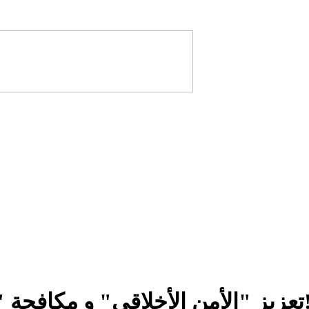
 مكافحة "تلوث القيم" أبرز رهانات المرحلة!