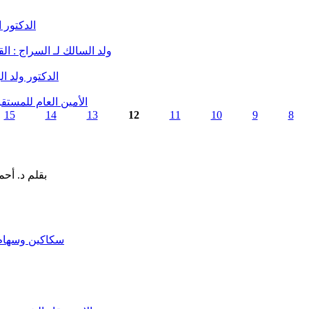
الدكتور 
ولد السالك لـ السراج : ا
الدكتور ولد 
الأمين العام للمستق
15
14
13
12
11
10
9
8
سكاكين وسهام ا