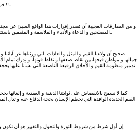
فما من شك في أن هذه القائمة تنتمي انتماء أصيلا إلى حقل دلالي موبوء و مزكوم بفيروس يمكن أن نسميه –تجوزا- بفيروس :(انفلوانزا الانحدار) !!..
و من المفارقات العجيبة أن تصدر إفرازات هذا الواقع السيئ عن مجتم
المصلحين و الدعاة والأدباء و الفلاسفة و المثقفين باستثناء ثورتنا التي يراد لها أن تقوم على أكتاف الفوضويين و الملحدين المتطرفين و المشاغبين و أشباه المثقفين و دعاة التحرر و الانفتاح المزعوم..
صحيح أن ولاءنا للقيم و المثل و العادات التي ورثناها عن آبائن
جمالها و مواطن قبحها،بين نقاط ضعفها و نقاط قوتها، و ندرك تمام الاد
تدمير منظومة القيم و الأخلاق الرفيعة الناصعة التي نشأنا عليها بحجة 
كما لا نسمح بالانقضاض على ثوابتنا الدينية و العقدية و إلغائها ب
القيم الجديدة الوافدة التي تحطم الإنسان بحجة الدفاع عنه و تذل الم
إن أول شرط من شروط الثورة والتحول والتغيير هو أن تكون ور