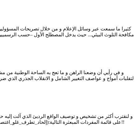
كثيرا ما سمعت عبر وسائل الإعلام و من خلال تصريحات المسؤولين
مكافحة التلوث البيئي... حيث يدخل المصطلح الأول –حسب الرسميين- 
و في رأيي أن وضعنا الراهن و ما تعج به الساحة الوطنية من م
لتقلبات أمواج و عواصف التغيير الشامل و الانقلاب الجذري الذي ضر
و لنقترب أكثر من تشخيص و توصيف الواقع الرديئ الذي آلت إليه حالنا
على قائمة المفردات المبعثرة التالية:(إلحاد_تطرف_غلو_اغتصاب_جريمة_فساد_انحلال_سرقة_قتل_انتحار_شذوذ_تعصب_تدنيس_اعتداء_ظلم_تهميش_تفقير_تجهيل،..و القائمة تطول و التغطية مستمرة)!!