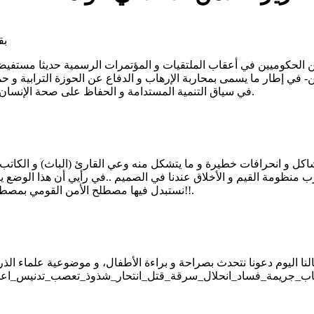
 الحكوميين في أعقاب الملتقيات و المؤتمرات الرسمية حديثا مستفي
في إطار ما يسمى بمحاربة الإرهاب و الدفاع عن الحوزة الترابية و حم
في سياق التنمية المستدامة و الحفاظ على صحة الإنسان و الحيوان و النبات ... إلى غير ذلك من الاسطوانات الرسمية المعهودة.
شاكل و انحرافات خطيرة و ما يتشكل منه وعي القارئ (الباث) و الكاتب
ب منظومة القيم و الأخلاق عندنا في الصميم ..في رأيي أن هذا الوضع 
نستبدل فيها مصطلح الأمن القومي بمصطلح (الأمن الأخلاقي) ، و مكافحة التلوث البيئي بــ (مكافحة تلوث القيم)!!.
 اليوم دعونا نتحدث بصراحة و براءة الأطفال، و موضوعية علماء الذرة ،